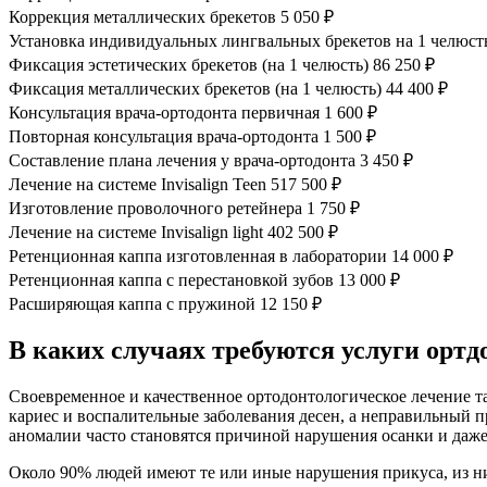
Коррекция металлических брекетов
5 050 ₽
Установка индивидуальных лингвальных брекетов на 1 челюст
Фиксация эстетических брекетов (на 1 челюсть)
86 250 ₽
Фиксация металлических брекетов (на 1 челюсть)
44 400 ₽
Консультация врача-ортодонта первичная
1 600 ₽
Повторная консультация врача-ортодонта
1 500 ₽
Составление плана лечения у врача-ортодонта
3 450 ₽
Лечение на системе Invisalign Teen
517 500 ₽
Изготовление проволочного ретейнера
1 750 ₽
Лечение на системе Invisalign light
402 500 ₽
Ретенционная каппа изготовленная в лаборатории
14 000 ₽
Ретенционная каппа с перестановкой зубов
13 000 ₽
Расширяющая каппа с пружиной
12 150 ₽
В каких случаях требуются услуги ортд
Своевременное и качественное ортодонтологическое лечение та
кариес и воспалительные заболевания десен, а неправильный
аномалии часто становятся причиной нарушения осанки и даже р
Около 90% людей имеют те или иные нарушения прикуса, из н