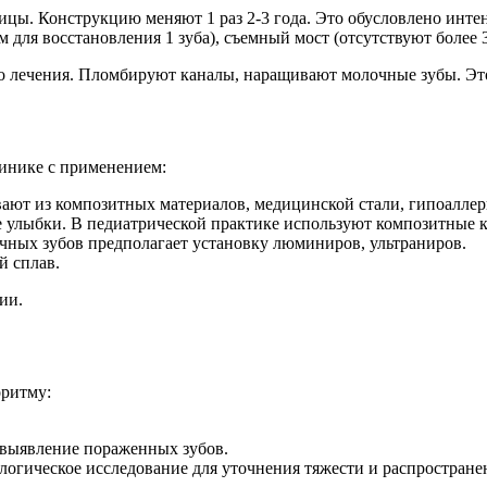
ницы. Конструкцию меняют 1 раз 2-3 года. Это обусловлено инт
 для восстановления 1 зуба), съемный мост (отсутствуют более 
о лечения. Пломбируют каналы, наращивают молочные зубы. Эт
линике с применением:
вают из композитных материалов, медицинской стали, гипоалле
е улыбки. В педиатрической практике используют композитные
чных зубов предполагает установку люминиров, ультраниров.
й сплав.
ии.
оритму:
, выявление пораженных зубов.
логическое исследование для уточнения тяжести и распростран