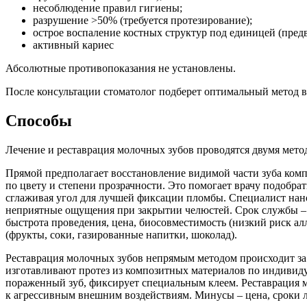
несоблюдение правил гигиены;
разрушение >50% (требуется протезирование);
острое воспаление костных структур под единицей (пред
активный кариес
Абсолютные противопоказания не установлены.
После консультации стоматолог подберет оптимальный метод в
Способы
Лечение и реставрация молочных зубов проводятся двумя мето
Прямой предполагает восстановление видимой части зуба ком
по цвету и степени прозрачности. Это помогает врачу подобрат
сглаживая угол для лучшей фиксации пломбы. Специалист нано
неприятные ощущения при закрытии челюстей. Срок службы – 2-
быстрота проведения, цена, биосовместимость (низкий риск ал
(фрукты, соки, газированные напитки, шоколад).
Реставрация молочных зубов непрямым методом происходит за 
изготавливают протез из композитных материалов по индивидуа
пораженный зуб, фиксирует специальным клеем. Реставрация м
к агрессивным внешним воздействиям. Минусы – цена, сроки л