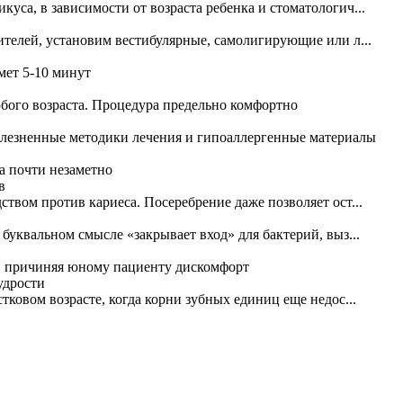
уса, в зависимости от возраста ребенка и стоматологич...
ителей, установим вестибулярные, самолигирующие или л...
ймет 5-10 минут
бого возраста. Процедура предельно комфортно
олезненные методики лечения и гипоаллергенные материалы
а почти незаметно
твом против кариеса. Посеребрение даже позволяет ост...
буквальном смысле «закрывает вход» для бактерий, выз...
я, причиняя юному пациенту дискомфорт
тковом возрасте, когда корни зубных единиц еще недос...