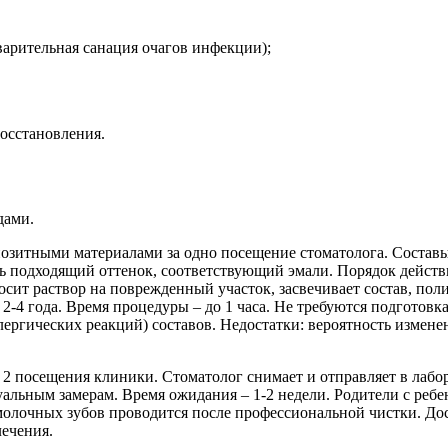
варительная санация очагов инфекции);
осстановления.
дами.
позитными материалами за одно посещение стоматолога. Состав
ь подходящий оттенок, соответствующий эмали. Порядок действий
сит раствор на поврежденный участок, засвечивает состав, поли
4 года. Время процедуры – до 1 часа. Не требуются подготовка
лергических реакций) составов. Недостатки: вероятность измен
2 посещения клиники. Стоматолог снимает и отправляет в лабо
льным замерам. Время ожидания – 1-2 недели. Родители с ребен
олочных зубов проводится после профессиональной чистки. Дос
ечения.