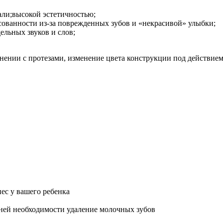
ли;высокой эстетичностью;
ксованности из-за поврежденных зубов и «некрасивой» улыбк
дельных звуков и слов;
ении с протезами, изменение цвета конструкции под действием
иес у вашего ребенка
йней необходимости удаление молочных зубов