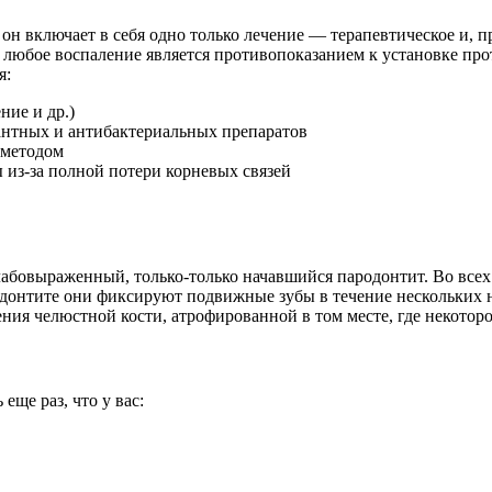
ь он включает в себя одно только лечение — терапевтическое и,
 любое воспаление является противопоказанием к установке прот
я:
ние и др.)
нтных и антибактериальных препаратов
 методом
ы из-за полной потери корневых связей
лабовыраженный, только-только начавшийся пародонтит. Во всех
донтите они фиксируют подвижные зубы в течение нескольких н
ения челюстной кости, атрофированной в том месте, где некоторо
еще раз, что у вас: