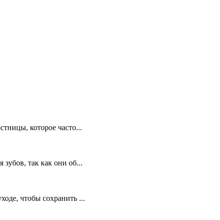
тницы, которое часто...
убов, так как они об...
оде, чтобы сохранить ...