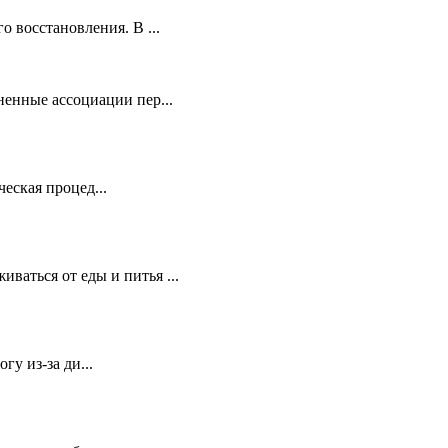
о восстановления. В ...
ненные ассоциации пер...
еская процед...
ваться от еды и питья ...
гу из-за ди...