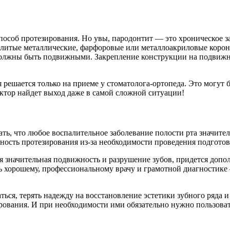
способ протезирования. Но увы, пародонтит — это хроническое 
нолитые металлические, фарфоровые или металлоакриловые корон
должны быть подвижными. Закрепление конструкции на подвижны
 решается только на приеме у стоматолога-ортопеда. Это могут
ктор найдет выход даже в самой сложной ситуации!
ать, что любое воспалительное заболевание полости рта значит
ьность протезирования из-за необходимости проведения подгото
 значительная подвижность и разрушение зубов, придется допо
ть хорошему, профессиональному врачу и грамотной диагностике 
ться, терять надежду на восстановление эстетики зубного ряда и
рования. И при необходимости ими обязательно нужно пользоват