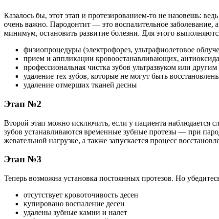
Казалось бы, этот этап и протезированием-то не назовешь: вед
очень важно. Пародонтит — это воспалительное заболевание, а
минимум, остановить развитие болезни. Для этого выполняютс
физиопроцедуры (электрофорез, ультрафиолетовое облуче
прием и аппликации кровоостанавливающих, антиоксида
профессиональная чистка зубов ультразвуком или другим
удаление тех зубов, которые не могут быть восстановлен
удаление отмерших тканей десны
Этап №2
Второй этап можно исключить, если у пациента наблюдается с
зубов устанавливаются временные зубные протезы — при паро
жевательной нагрузке, а также запускается процесс восстановл
Этап №3
Теперь возможна установка постоянных протезов. Но убедитесь 
отсутствует кровоточивость десен
купировано воспаление десен
удалены зубные камни и налет