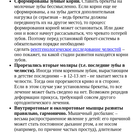
Сформированы зубные корни.
Ставить брекеты на
молочные зубы бессмысленно. Если корни еще не
сформированы, а на зубы дается дополнительная
нагрузка (и серьезная – ведь брекеты должны
передвинуть их на другое место), то процесс
формирования корней может остановиться. Или даже
они и вовсе начнут рассасываться, что чревато потерей
зубов. Поэтому перед установкой брекет-системы в
обязательном порядке необходимо
сделать
рентгенологическое исследование челюстей
–
оно покажет, на какой стадии развития находятся корни
зубов.
Прорезались вторые моляры (т.е. последние зубы в
челюсти).
Иногда этим коренным зубам, вырастающим
в детстве последними – в 12-13 лет - не хватает места в
челюсти. Тогда они прорезаются криво и в стороне.
Если в этом случае уже установлены брекеты, то все
лечение может быть сведено на нет. Возможен рецидив
деформации прикуса, требующий совсем другого
ортодонтического лечения.
Внутриротовые и околоротовые мышцы развиты
правильно, гармонично.
Мышечный дисбаланс –
весьма распространенное явление у детей: его причиной
может стать постоянное дыхание ртом, а не носом
(например, по причине частых простуд), длительное