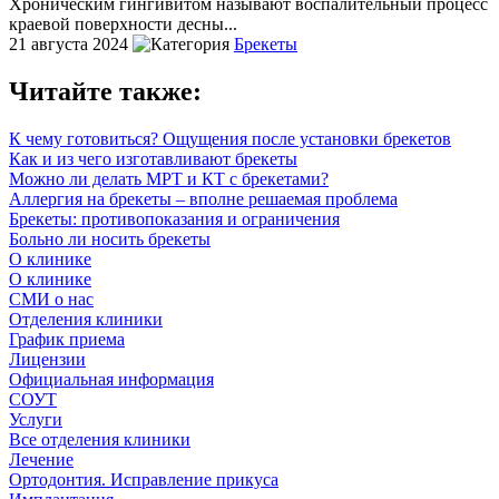
Хроническим гингивитом называют воспалительный процесс
краевой поверхности десны...
21 августа 2024
Брекеты
Читайте также:
К чему готовиться? Ощущения после установки брекетов
Как и из чего изготавливают брекеты
Можно ли делать МРТ и КТ с брекетами?
Аллергия на брекеты – вполне решаемая проблема
Брекеты: противопоказания и ограничения
Больно ли носить брекеты
О клинике
О клинике
СМИ о нас
Отделения клиники
График приема
Лицензии
Официальная информация
СОУТ
Услуги
Все отделения клиники
Лечение
Ортодонтия. Исправление прикуса