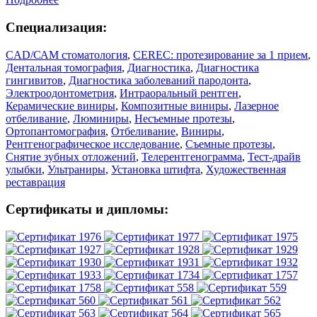
Специализация:
CAD/САМ стоматология
,
CEREC: протезирование за 1 прием
,
Дентальная томография
,
Диагностика
,
Диагностика
гингивитов
,
Диагностика заболеваний пародонта
,
Электроодонтометрия
,
Интраоральный рентген
,
Керамические виниры
,
Композитные виниры
,
Лазерное
отбеливание
,
Люминиры
,
Несъемные протезы
,
Ортопантомография
,
Отбеливание
,
Виниры
,
Рентгенографическое исследование
,
Съемные протезы
,
Снятие зубных отложений
,
Телерентгенограмма
,
Тест-драйв
улыбки
,
Ультраниры
,
Установка штифта
,
Художественная
реставрация
Сертификаты и дипломы: