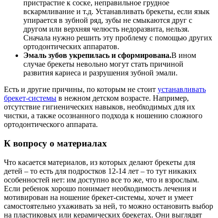
пристрастие к соске, неправильное грудное
вскармливание и т.д. Устанавливать брекеты, если язык
упирается в зубной ряд, зубы не смыкаются друг с
другом или верхняя челюсть недоразвита, нельзя.
Сначала нужно решить эту проблему с помощью других
ортодонтических аппаратов.
Эмаль зубов укрепилась и сформирована.
В ином
случае брекеты невольно могут стать причиной
развития кариеса и разрушения зубной эмали.
Есть и другие причины, по которым не стоит
устанавливать
брекет-системы
в нежном детском возрасте. Например,
отсутствие гигиенических навыков, необходимых для их
чистки, а также осознанного подхода к ношению сложного
ортодонтического аппарата.
К вопросу о материалах
Что касается материалов, из которых делают брекеты для
детей – то есть для подростков 12-14 лет – то тут никаких
особенностей нет: им доступно все то же, что и взрослым.
Если ребенок хорошо понимает необходимость лечения и
мотивирован на ношение брекет-системы, хочет и умеет
самостоятельно ухаживать за ней, то можно остановить выбор
на пластиковых или керамических брекетах. Они выглядят