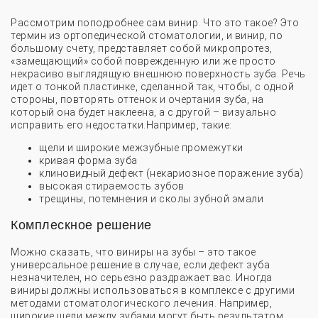
Рассмотрим поподробнее сам винир. Что это такое? Это
термин из ортопедической стоматологии, и винир, по
большому счету, представляет собой микропротез,
«замещающий» собой поврежденную или же просто
некрасиво выглядящую внешнюю поверхность зуба. Речь
идет о тонкой пластинке, сделанной так, чтобы, с одной
стороны, повторять оттенок и очертания зуба, на
который она будет наклеена, а с другой – визуально
исправить его недостатки.Например, такие:
щели и широкие межзубные промежутки
кривая форма зуба
клиновидный дефект (некариозное поражение зуба)
высокая стираемость зубов
трещины, потемнения и сколы зубной эмали
Комплескное решение
Можно сказать, что виниры на зубы – это такое
универсальное решение в случае, если дефект зуба
незначителен, но серьезно раздражает вас. Иногда
виниры должны использоваться в комплексе с другими
методами стоматологического лечения. Например,
широкие щели между зубами могут быть результатом