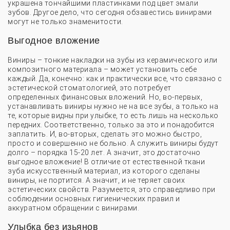
украшена тончайшими пластинками под цвет эмали
Налоговый вычет
зубов. Другое дело, что сегодня обзавестись винирами
могут не только знаменитости.
Диагностика
Выгодное вложение
Хирургия
Виниры – тонкие накладки на зубы из керамического или
композитного материала – может установить себе
Профессиональная гигиена
каждый. Да, конечно: как и практически все, что связано с
эстетической стоматологией, это потребует
определенных финансовых вложений. Но, во-первых,
устанавливать виниры нужно не на все зубы, а только на
те, которые видны при улыбке, то есть лишь на несколько
передних. Соответственно, только за это и понадобится
заплатить. И, во-вторых, сделать это можно быстро,
просто и совершенно не больно. А служить виниры будут
долго – порядка 15-20 лет. А значит, это достаточно
выгодное вложение! В отличие от естественной ткани
зуба искусственный материал, из которого сделаны
виниры, не портится. А значит, и не теряет своих
эстетических свойств. Разумеется, это справедливо при
соблюдении основных гигиенических правил и
аккуратном обращении с винирами.
Улыбка без изьянов