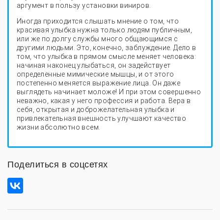
аргумент в пользу установки виниров.
Иногда приходится слышать мнение о том, что
красивая улыбка нужна только людям публичным,
или же по долгу службы много общающимся с
другими людьми. Это, конечно, заблуждение. Дело в
том, что улыбка в прямом смысле меняет человека:
начиная наконец улыбаться, он задействует
определенные мимические мышцы, и от этого
постепенно меняется выражение лица. Он даже
выглядеть начинает моложе! И при этом совершенно
неважно, какая у него профессия и работа. Вера в
себя, открытая и доброжелательная улыбка и
привлекательная внешность улучшают качество
жизни абсолютно всем.
Ирина Николаевна
Зайцева
Поделиться в соцсетях
Главный врач клиники,
ведущий специалист по
направлениям
протезирование и
эстетическая
стоматология