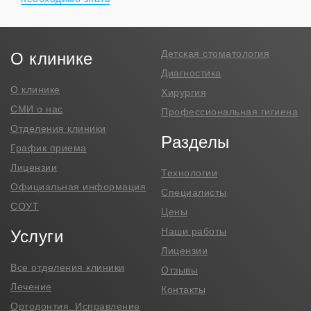
Детская стоматология
О клинике
Диагностика
О клинике
Хирургия
СМИ о нас
Профессиональная гигиена
Отделения клиники
Разделы
График приема
Лицензии
Технологии
Официальная информация
Специалисты
СОУТ
Цены
Наши работы
Услуги
Лицензии
Все отделения клиники
Отзывы
Лечение
Контакты
Ортодонтия. Исправление