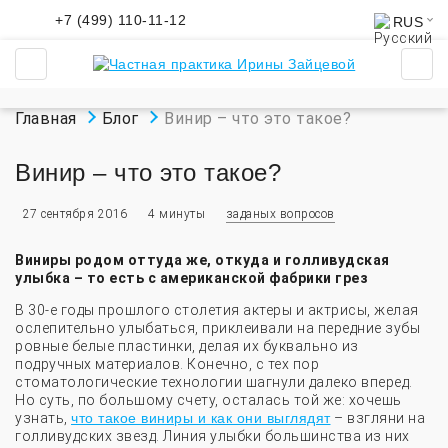
+7 (499) 110-11-12
RUS
О клинике
УСЛУГИ
Назад
Назад
Главная
Блог
Винир – что это такое?
О клинике
Все услуги
Винир – что это такое?
Договора с пациентом
Лечение
27 сентября 2016
4 минуты
заданых вопросов
СМИ о нас
Ортодонтия. Исправление
прикуса
Виниры родом оттуда же, откуда и голливудская
График приема
улыбка – то есть с американской фабрики грез
Имплантация
В 30-е годы прошлого столетия актеры и актрисы, желая
Полный прайс
ослепительно улыбаться, приклеивали на передние зубы
Протезирование
ровные белые пластинки, делая их буквально из
подручных материалов. Конечно, с тех пор
Лицензии
стоматологические технологии шагнули далеко вперед.
Эстетическая стоматология
Но суть, по большому счету, осталась той же: хочешь
узнать,
что такое виниры и как они выглядят
– взгляни на
Официальная информация
голливудских звезд. Линия улыбки большинства из них
Детская стоматология