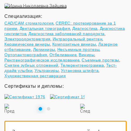
ПОДРОБНЕЕ
Специализация:
CAD/САМ стоматология
,
CEREC: протезирование за 1
прием
,
Дентальная томография
,
Диагностика
,
Диагностика
гингивитов
,
Диагностика заболеваний пародонта
,
Электроодонтометрия
,
Интраоральный рентген
,
Керамические виниры
,
Композитные виниры
,
Лазерное
отбеливание
,
Люминиры
,
Несъемные протезы
,
Ортопантомография
,
Отбеливание
,
Виниры
,
Рентгенографическое исследование
,
Съемные протезы
,
Снятие зубных отложений
,
Телерентгенограмма
,
Тест-
драйв улыбки
,
Ультраниры
,
Установка штифта
,
Художественная реставрация
Сертификаты и дипломы: