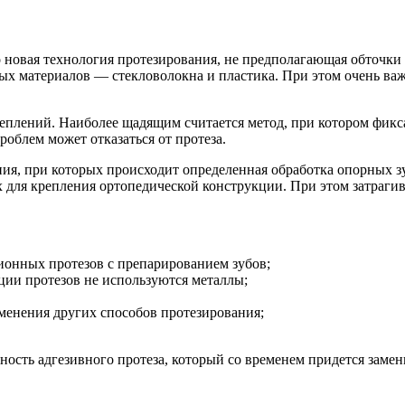
 новая технология протезирования, не предполагающая обточки
х материалов — стекловолокна и пластика. При этом очень важ
реплений. Наиболее щадящим считается метод, при котором фик
роблем может отказаться от протеза.
я, при которых происходит определенная обработка опорных зуб
для крепления ортопедической конструкции. При этом затрагивае
ионных протезов с препарированием зубов;
ции протезов не используются металлы;
енения других способов протезирования;
ость адгезивного протеза, который со временем придется замен