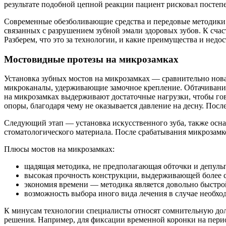
результате подобной цепной реакции пациент рисковал постепе
Современные обезболивающие средства и передовые методики 
связанных с разрушением зубной эмали здоровых зубов. К счас
Разберем, что это за технологии, и какие преимущества и недо
Мостовидные протезы на микрозамках
Установка зубных мостов на микрозамках — сравнительно нов
микроканалы, удерживающие замочное крепление. Обтачивания
на микрозамках выдерживают достаточные нагрузки, чтобы гов
опоры, благодаря чему не оказывается давление на десну. Пос
Следующий этап — установка искусственного зуба, также осн
стоматологического материала. После срабатывания микрозам
Плюсы мостов на микрозамках:
щадящая методика, не предполагающая обточки и депуль
высокая прочность конструкции, выдерживающей более с
экономия времени — методика является довольно быстро
возможность выбора иного вида лечения в случае необхо
К минусам технологии специалисты относят сомнительную дол
решения. Например, для фиксации временной коронки на пери