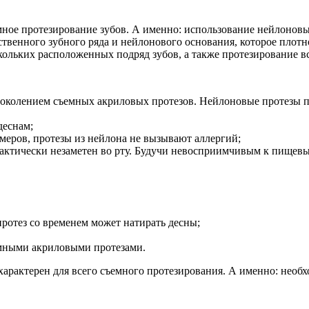
мное протезирование зубов. А именно: использование нейлонов
ственного зубного ряда и нейлонового основания, которое плот
ольких расположенных подряд зубов, а также протезирование вс
околением съемных акриловых протезов. Нейлоновые протезы по
деснам;
омеров, протезы из нейлона не вызывают аллергий;
актически незаметен во рту. Будучи невосприимчивым к пищевы
протез со временем может натирать десны;
емными акриловыми протезами.
рактерен для всего съемного протезирования. А именно: необхо