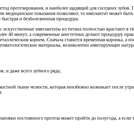
од протезирования, и наиболее щадящий для соседних зубов. Пр
ли медицинские показания позволяют, то имплантат может быть 
быстрая и безболезненная процедура.
: искусственные имплантаты из титана полностью врастают в т
лее 40 минут, а современные анестетики делают процедуру прак
таллическим корнем. Сначала ставится временная коронка, а п
стоматологические материалы, великолепно имитирующие натур
, и даже всего зубного ряда;
остной ткани челюсти, которая неизбежно возникает после утрат
т.
ановки постоянного протеза может пройти до полугода, а если 