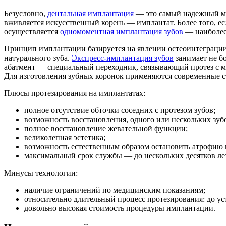
Безусловно,
дентальная имплантация
— это самый надежный мет
вживляется искусственный корень — имплантат. Более того, ес
осуществляется
одномоментная имплантация зубов
— наиболее 
Принцип имплантации базируется на явлении остеоинтеграции
натурального зуба.
Экспресс-имплантация зубов
занимает не бо
абатмент — специальный переходник, связывающий протез с ме
Для изготовления зубных коронок применяются современные 
Плюсы протезирования на имплантатах:
полное отсутствие обточки соседних с протезом зубов;
возможность восстановления, одного или нескольких зубов
полное восстановление жевательной функции;
великолепная эстетика;
возможность естественным образом остановить атрофию к
максимальный срок службы — до нескольких десятков ле
Минусы технологии:
наличие ограничений по медицинским показаниям;
относительно длительный процесс протезирования: до уст
довольно высокая стоимость процедуры имплантации.