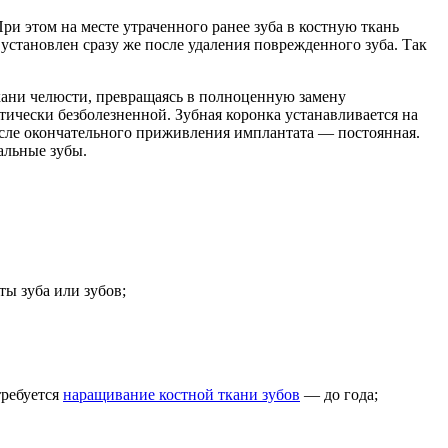
и этом на месте утраченного ранее зуба в костную ткань
установлен сразу же после удаления поврежденного зуба. Так
кани челюсти, превращаясь в полноценную замену
тически безболезненной. Зубная коронка устанавливается на
осле окончательного приживления имплантата — постоянная.
альные зубы.
ы зуба или зубов;
требуется
наращивание костной ткани зубов
— до года;