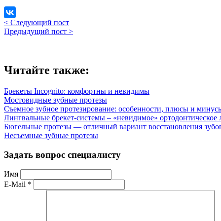
< Следующий пост
Предыдущий пост >
Читайте также:
Брекеты Incognito: комфортны и невидимы
Мостовидные зубные протезы
Съемное зубное протезирование: особенности, плюсы и минус
Лингвальные брекет-системы – «невидимое» ортодонтическое 
Бюгельные протезы — отличный вариант восстановления зубо
Несъемные зубные протезы
Задать вопрос специалисту
Имя
E-Mail *