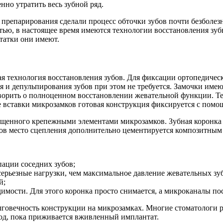
нно утратить весь зубной ряд.
препарирования сделали процесс обточки зубов почти безболез
тью, в настоящее время имеются технологии восстановления зуб
статки они имеют.
ая технология восстановления зубов. Для фиксации ортопедиче
 и депульпирования зубов при этом не требуется. Замочки име
орить о полноценном восстановлении жевательной функции. Тем
ле вставки микрозамков готовая конструкция фиксируется с пом
ащенного крепежными элементами микрозамков. Зубная коронка
ков место сцепления дополнительно цементируется композитным 
пации соседних зубов;
ерьезные нагрузки, чем максимальное давление жевательных зу
й;
димости. Для этого коронка просто снимается, а микроканалы п
говечность конструкции на микрозамках. Многие стоматологи р
од, пока приживается вживленный имплантат.